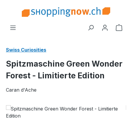
Zum Hauptinhalt springen
Ware
Swiss Curiosities
Spitzmaschine Green Wonder
Forest - Limitierte Edition
Caran d'Ache
Bildergalerie überspringen