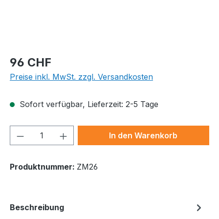
Regulärer Preis:
96 CHF
Preise inkl. MwSt. zzgl. Versandkosten
Sofort verfügbar, Lieferzeit: 2-5 Tage
Produkt Anzahl: Gib den gewünschten We
In den Warenkorb
Produktnummer:
ZM26
Beschreibung