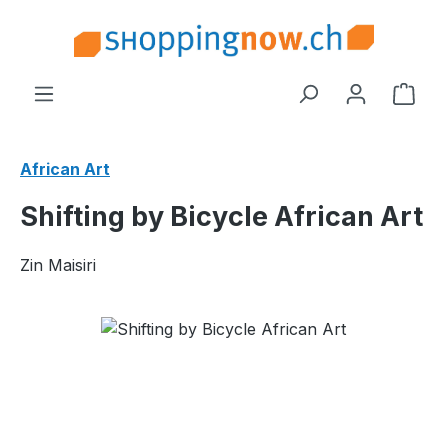
Zum Hauptinhalt springen
Ware
African Art
Shifting by Bicycle African Art
Zin Maisiri
Bildergalerie überspringen