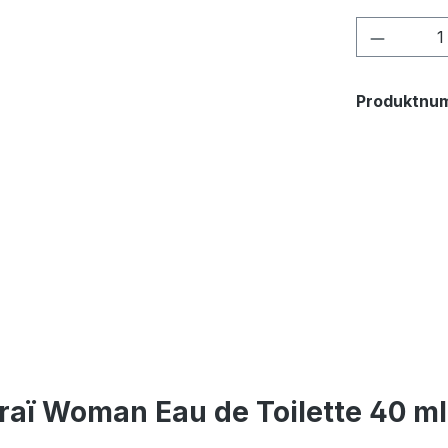
Produkt
Produktnu
aï Woman Eau de Toilette 40 ml