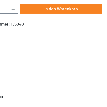
 Anzahl: Gib den gewünschten Wert ein 
In den Warenkorb
mmer:
135340
"