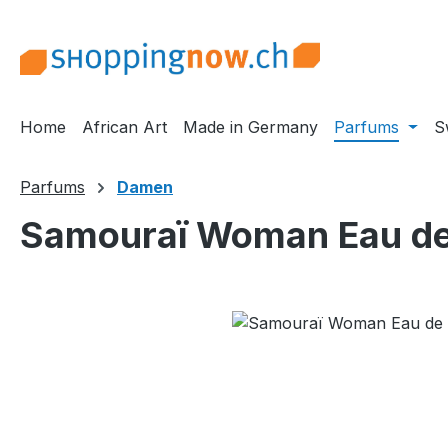
m Hauptinhalt springen
Zur Suche springen
Zur Hauptnavigation springen
Home
African Art
Made in Germany
Parfums
S
Parfums
Damen
Samouraï Woman Eau de 
Bildergalerie überspringen