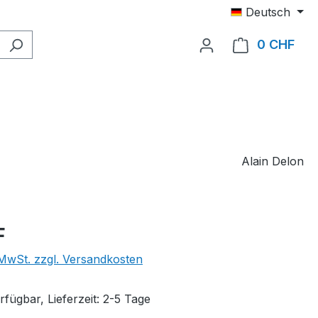
Deutsch
0 CHF
Ware
Alain Delon
eis:
F
. MwSt. zzgl. Versandkosten
fügbar, Lieferzeit: 2-5 Tage