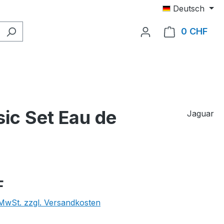
Deutsch
0 CHF
Ware
sic Set Eau de
Jaguar
eis:
F
. MwSt. zzgl. Versandkosten