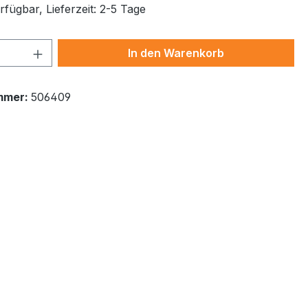
fügbar, Lieferzeit: 2-5 Tage
 Anzahl: Gib den gewünschten Wert ein 
In den Warenkorb
mmer:
506409