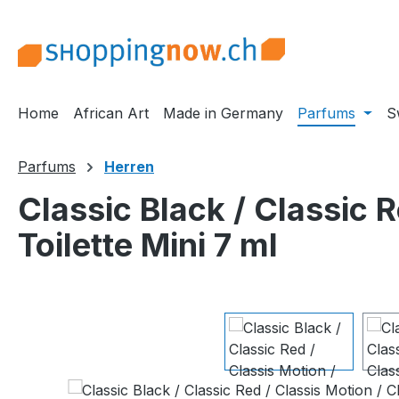
m Hauptinhalt springen
Zur Suche springen
Zur Hauptnavigation springen
Home
African Art
Made in Germany
Parfums
S
Parfums
Herren
Classic Black / Classic R
Toilette Mini 7 ml
Bildergalerie überspringen